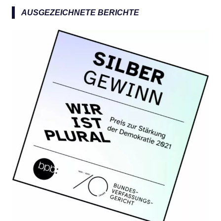
a
AUSGEZEICHNETE BERICHTE
c
h
: