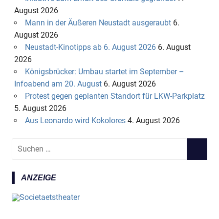
August 2026
Mann in der Äußeren Neustadt ausgeraubt
6.
August 2026
Neustadt-Kinotipps ab 6. August 2026
6. August
2026
Königsbrücker: Umbau startet im September –
Infoabend am 20. August
6. August 2026
Protest gegen geplanten Standort für LKW-Parkplatz
5. August 2026
Aus Leonardo wird Kokolores
4. August 2026
S
S
u
U
c
C
ANZEIGE
h
H
e
E
n
N
n