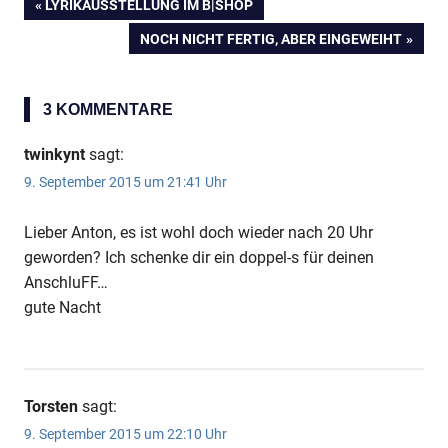
VORHERIGER
LYRIKAUSSTELLUNG IM B|SHOP
Beitragsnavigation
BEITRAG:
NÄCHSTER
NOCH NICHT FERTIG, ABER EINGEWEIHT
BEITRAG:
3 KOMMENTARE
Anzeige
twinkynt
sagt:
9. September 2015 um 21:41 Uhr
Lieber Anton, es ist wohl doch wieder nach 20 Uhr
geworden? Ich schenke dir ein doppel-s für deinen
AnschluFF…
gute Nacht
Torsten
sagt:
9. September 2015 um 22:10 Uhr