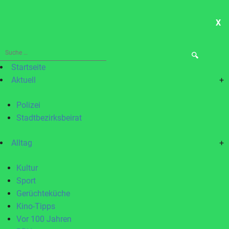
X
ME
Suche
nach:
Startseite
Aktuell
+
Polizei
Stadtbezirksbeirat
Alltag
+
Kultur
Sport
Gerüchteküche
Kino-Tipps
Vor 100 Jahren