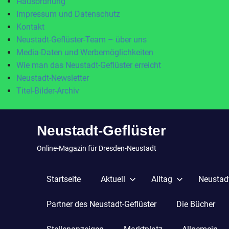
Hausordnung
Impressum und Datenschutz
Kontakt
Neustadt-Geflüster-Team – über uns
Media-Daten und Werbemöglichkeiten
Wie man das Neustadt-Geflüster erreicht
Neustadt-Newsletter
Titel-Bilder-Archiv
Zum
Neustadt-Geflüster
Inhalt
springen
Online-Magazin für Dresden-Neustadt
Startseite
Aktuell
Alltag
Neustadt
Partner des Neustadt-Geflüster
Die Bücher