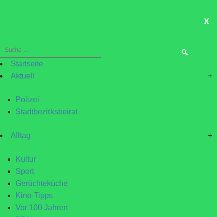
X
ME
Suche
nach:
Startseite
Aktuell
+
Polizei
Stadtbezirksbeirat
Alltag
+
Kultur
Sport
Gerüchteküche
Kino-Tipps
Vor 100 Jahren