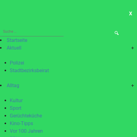
X
ME
Suche
nach:
Startseite
Aktuell
+
Polizei
Stadtbezirksbeirat
Alltag
+
Kultur
Sport
Gerüchteküche
Kino-Tipps
Vor 100 Jahren