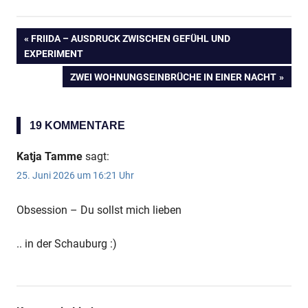
VORHERIGER
FRIIDA – AUSDRUCK ZWISCHEN GEFÜHL UND
Beitragsnavigation
EXPERIMENT
BEITRAG:
NÄCHSTER
ZWEI WOHNUNGSEINBRÜCHE IN EINER NACHT
BEITRAG:
19 KOMMENTARE
Katja Tamme
sagt:
25. Juni 2026 um 16:21 Uhr
Obsession – Du sollst mich lieben
.. in der Schauburg :)