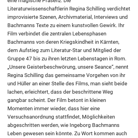
eine magische Präsenz. Die
Literaturwissenschaftlerin Regina Schilling verdichtet
improvisierte Szenen, Archivmaterial, Interviews und
Bachmanns Texte zu einem kunstvollen Gewirk. Ihr
Film verbindet die zentralen Lebensphasen
Bachmanns von deren Kriegskindheit in Kärnten,
dem Aufstieg zum Literatur-Star und Mitglied der
Anzeige
Gruppe 47 bis zu ihren letzten Lebenstagen in Rom.
„Unsere Geisterbeschwörung, unsere Seance“, nennt
Anzeige
Regina Schilling das gemeinsame Vorgehen von ihr
und Hüller an einer Stelle des Films, man sieht beide
lachen, erleichtert, dass der beschrittene Weg
Anzeige
gangbar scheint. Der Film betont in kleinen
Momenten immer wieder, dass hier eine
Versuchsanordnung stattfindet, Möglichkeiten
Anzeige
abgeschritten werden, wie Ingeborg Bachmanns
Leben gewesen sein könnte. Zu Wort kommen auch