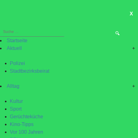
X
ME
Suche
nach:
Startseite
Aktuell
+
Polizei
Stadtbezirksbeirat
Alltag
+
Kultur
Sport
Gerüchteküche
Kino-Tipps
Vor 100 Jahren