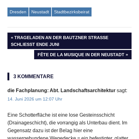
Dresden
Neustadt
Stadtbezirksbeirat
VORHERIGER
TRAGELADEN AN DER BAUTZNER STRASSE S
Beitragsnavigation
CHLIESST ENDE JUNI
BEITRAG:
NÄCHSTER
FÊTE DE LA MUSIQUE IN DER NEUSTADT
BEITRAG:
3 KOMMENTARE
die Fachplanung: Abt. Landschaftsarchitektur
sagt:
14. Juni 2026 um 12:07 Uhr
Eine Schotterfläche ist eine lose Gesteinsschicht
(Drainageschicht), die vorrangig als Unterbau dient. Im
Gegensatz dazu ist der Belag hier eine
wassergebundene Wegedecke = ein befestigter, glatter