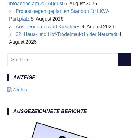
Infoabend am 20. August
6. August 2026
Protest gegen geplanten Standort für LKW-
Parkplatz
5. August 2026
Aus Leonardo wird Kokolores
4. August 2026
32. Haus- und Hof-Trödelmarkt in der Neustadt
4.
August 2026
S
S
u
U
c
C
ANZEIGE
h
H
e
E
n
N
n
a
AUSGEZEICHNETE BERICHTE
c
h
: