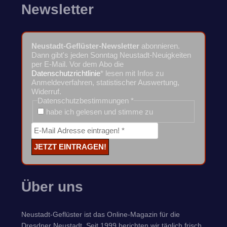
Newsletter
Neustadt-Geflüster-Newsletter
abonnieren.
Dann gibt's jeden Sonntag Neustadt-Neuigkeiten
per E-Mail. Vor dem Abo die
Datenschutzrichtlinie
* lesen mit Infos zu
Anmeldeverfahren, statistischer Auswertung,
Widerruf.
Datenschutzbestimmungen
*
habe ich gelesen und stimme zu
Über uns
Neustadt-Geflüster ist das Online-Magazin für die
Dresdner Neustadt. Seit 1999 berichten wir täglich frisch