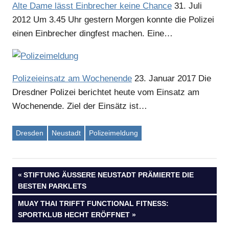
Alte Dame lässt Einbrecher keine Chance
31. Juli
2012
Um 3.45 Uhr gestern Morgen konnte die Polizei
einen Einbrecher dingfest machen. Eine…
Polizeieinsatz am Wochenende
23. Januar 2017
Die
Dresdner Polizei berichtet heute vom Einsatz am
Anzeige
Wochenende. Ziel der Einsätz ist…
Dresden
Neustadt
Polizeimeldung
VORHERIGER
STIFTUNG ÄUSSERE NEUSTADT PRÄMIERTE DIE B
Beitragsnavigation
ESTEN PARKLETS
BEITRAG:
NÄCHSTER
MUAY THAI TRIFFT FUNCTIONAL FITNESS:
BEITRAG:
SPORTKLUB HECHT ERÖFFNET