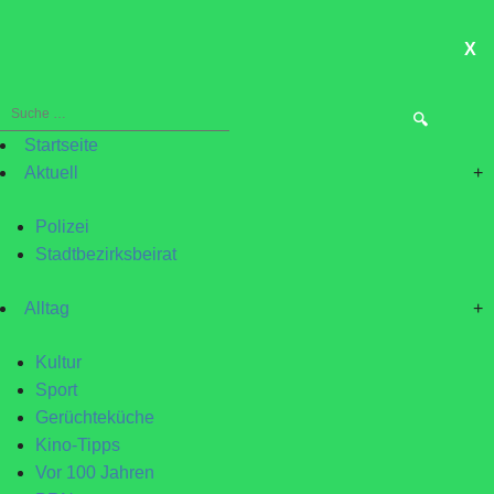
X
ME
Suche
nach:
Startseite
Aktuell
+
Polizei
Stadtbezirksbeirat
Alltag
+
Kultur
Sport
Gerüchteküche
Kino-Tipps
Vor 100 Jahren