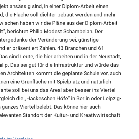
kt ansässig sind, in einer Diplom-Arbeit einen
d, die Fläche soll dichter bebaut werden und mehr
zwischen haben wir die Pläne aus der Diplom-Arbeit
t“, berichtet Philip Modest Schambelan. Der
Hintergedanke der Veränderung sei, günstige
und er präsentiert Zahlen. 43 Branchen und 61
s sind Leute, die hier arbeiten und in der Neustadt,
lip. Das sei gut für die Infrastruktur und würde das
gen Architekten kommt die geplante Schule vor, auch
planen eine Grünfläche mit Spielplatz und natürlich
nte soll bei uns das Areal aber besser ins Viertel
gleich die „Hackeschen Höfe“ in Berlin oder Leipzig-
n ganzes Viertel belebt. Das könne hier auch
elevanten Standort der Kultur- und Kreativwirtschaft