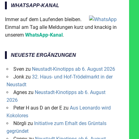
WHATSAPP-KANAL
Immer auf dem Laufenden bleiben.
Einmal am Tag alle Meldungen kurz und knackig in
unserem
WhatsApp-Kanal
.
NEUESTE ERGÄNZUNGEN
Sven
zu
Neustadt-Kinotipps ab 6. August 2026
Jonk
zu
32. Haus- und Hof-Trödelmarkt in der
Neustadt
Agnes
zu
Neustadt-Kinotipps ab 6. August
2026
Peter H aus D an der E
zu
Aus Leonardo wird
Kokolores
Nörgli
zu
Initiative zum Erhalt des Grüntals
gegründet
Conny
zu
Neustadt-Kinotipps ab 6. August