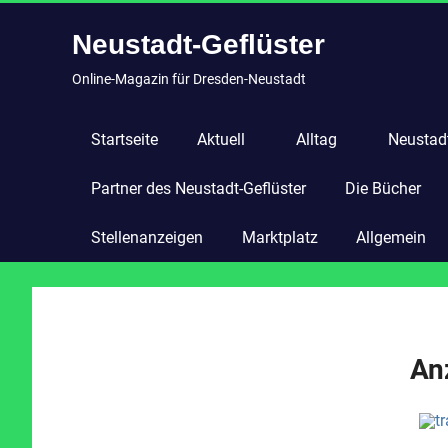
Zum
Neustadt-Geflüster
Inhalt
springen
Online-Magazin für Dresden-Neustadt
Startseite
Aktuell
Alltag
Neustadt
Partner des Neustadt-Geflüster
Die Bücher
Stellenanzeigen
Marktplatz
Allgemein
An