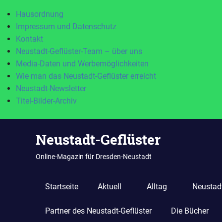
Hausordnung
Impressum und Datenschutz
Kontakt
Neustadt-Geflüster-Team – über uns
Media-Daten und Werbemöglichkeiten
Wie man das Neustadt-Geflüster erreicht
Neustadt-Newsletter
Titel-Bilder-Archiv
Zum
Neustadt-Geflüster
Inhalt
springen
Online-Magazin für Dresden-Neustadt
Startseite
Aktuell
Alltag
Neustadt
Partner des Neustadt-Geflüster
Die Bücher