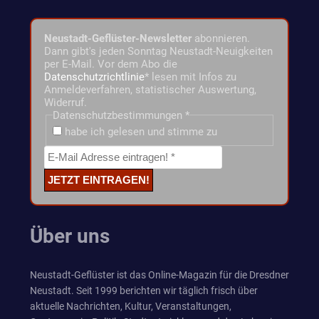
Neustadt-Geflüster-Newsletter
abonnieren.
Dann gibt's jeden Sonntag Neustadt-Neuigkeiten
per E-Mail. Vor dem Abo die
Datenschutzrichtlinie
* lesen mit Infos zu
Anmeldeverfahren, statistischer Auswertung,
Widerruf.
Datenschutzbestimmungen
*
habe ich gelesen und stimme zu
Über uns
Neustadt-Geflüster ist das Online-Magazin für die Dresdner
Neustadt. Seit 1999 berichten wir täglich frisch über
aktuelle Nachrichten, Kultur, Veranstaltungen,