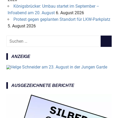
Königsbrücker: Umbau startet im September –
Infoabend am 20. August
6. August 2026
Protest gegen geplanten Standort für LKW-Parkplatz
5. August 2026
S
S
u
U
c
C
ANZEIGE
h
H
e
E
n
N
n
a
AUSGEZEICHNETE BERICHTE
c
h
: