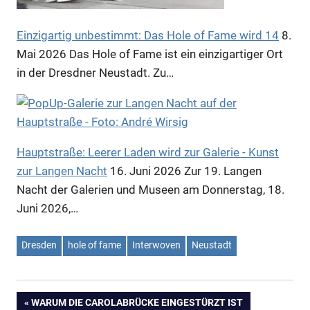
Einzigartig unbestimmt: Das Hole of Fame wird 14
8.
Anzeige
Mai 2026
Das Hole of Fame ist ein einzigartiger Ort
in der Dresdner Neustadt. Zu…
Anzeige
Hauptstraße: Leerer Laden wird zur Galerie - Kunst
zur Langen Nacht
16. Juni 2026
Zur 19. Langen
Nacht der Galerien und Museen am Donnerstag, 18.
Juni 2026,…
Dresden
hole of fame
Interwoven
Neustadt
VORHERIGER
WARUM DIE CAROLABRÜCKE EINGESTÜRZT IST