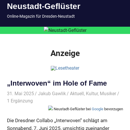
Neustadt-Geflüster
Inhalt
springen
MENÜ
Online-Magazin für Dresden-Neustadt
Anzeige
„Interwoven“ im Hole of Fame
31. Mai 2025
Jakub Gawlik
Aktuell
,
Kultur
,
Musiker
/
1 Ergänzung
Neustadt-Geflüster bei
Google
bevorzugen
Die Dresdner Collabo „Interwoven“ schlägt am
Sonnabend, 7. Juni 2025, umsichtig zueinander