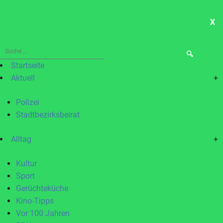
X
ME
Suche
nach:
Startseite
Aktuell
+
Polizei
Stadtbezirksbeirat
Alltag
+
Kultur
Sport
Gerüchteküche
Kino-Tipps
Vor 100 Jahren