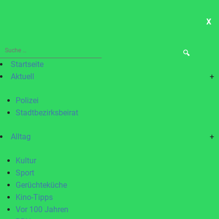
X
ME
Suche
nach:
Startseite
Aktuell
+
Polizei
Stadtbezirksbeirat
Alltag
+
Kultur
Sport
Gerüchteküche
Kino-Tipps
Vor 100 Jahren