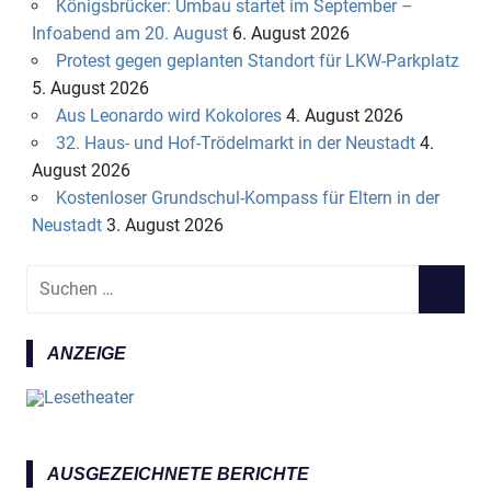
Königsbrücker: Umbau startet im September –
Infoabend am 20. August
6. August 2026
Protest gegen geplanten Standort für LKW-Parkplatz
5. August 2026
Aus Leonardo wird Kokolores
4. August 2026
32. Haus- und Hof-Trödelmarkt in der Neustadt
4.
August 2026
Kostenloser Grundschul-Kompass für Eltern in der
Neustadt
3. August 2026
S
S
u
U
c
C
ANZEIGE
h
H
e
E
n
N
n
a
AUSGEZEICHNETE BERICHTE