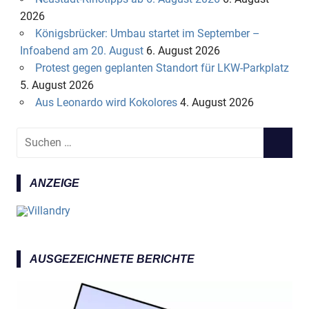
2026
Königsbrücker: Umbau startet im September –
Infoabend am 20. August
6. August 2026
Protest gegen geplanten Standort für LKW-Parkplatz
5. August 2026
Aus Leonardo wird Kokolores
4. August 2026
S
S
u
U
c
C
ANZEIGE
h
H
e
E
n
N
n
a
AUSGEZEICHNETE BERICHTE
c
h
: