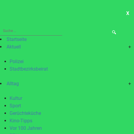
X
ME
Suche
nach:
Startseite
Aktuell
+
Polizei
Stadtbezirksbeirat
Alltag
+
Kultur
Sport
Gerüchteküche
Kino-Tipps
Vor 100 Jahren