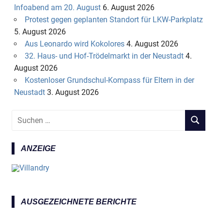
Infoabend am 20. August
6. August 2026
Protest gegen geplanten Standort für LKW-Parkplatz
5. August 2026
Aus Leonardo wird Kokolores
4. August 2026
32. Haus- und Hof-Trödelmarkt in der Neustadt
4.
August 2026
Kostenloser Grundschul-Kompass für Eltern in der
Neustadt
3. August 2026
S
S
u
U
c
C
ANZEIGE
h
H
e
E
n
N
n
a
AUSGEZEICHNETE BERICHTE
c