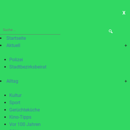
X
ME
Suche
nach:
Startseite
Aktuell
+
Polizei
Stadtbezirksbeirat
Alltag
+
Kultur
Sport
Gerüchteküche
Kino-Tipps
Vor 100 Jahren