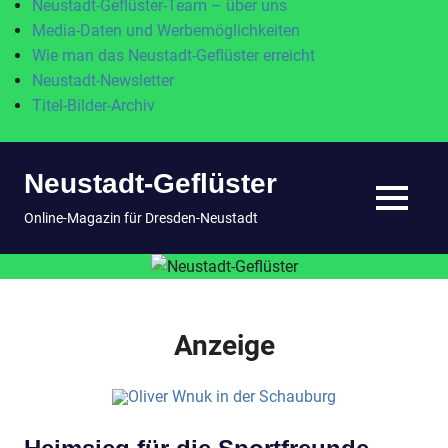
Neustadt-Geflüster-Team – über uns
Media-Daten und Werbemöglichkeiten
Wie man das Neustadt-Geflüster erreicht
Neustadt-Newsletter
Titel-Bilder-Archiv
Zum
Neustadt-Geflüster
Inhalt
springen
MENÜ
Online-Magazin für Dresden-Neustadt
Anzeige