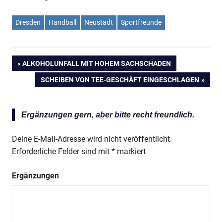
Dresden
Handball
Neustadt
Sportfreunde
VORHERIGER
ALKOHOLUNFALL MIT HOHEM SACHSCHADEN
Beitragsnavigation
BEITRAG:
NÄCHSTER
SCHEIBEN VON TEE-GESCHÄFT EINGESCHLAGEN
BEITRAG:
Ergänzungen gern, aber bitte recht freundlich.
Anzeige
Deine E-Mail-Adresse wird nicht veröffentlicht.
Erforderliche Felder sind mit
*
markiert
Anzeige
Ergänzungen
Anzeige