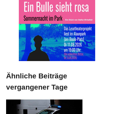
Anzeige
Ähnliche Beiträge
vergangener Tage
Anzeige
Anzeige