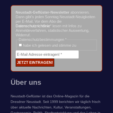
Neustadt-Geflüster-Newsletter
abonnieren.
Dann gibt's jeden Sonntag Neustadt-Neuigkeiten
per E-Mail. Vor dem Abo die
Datenschutzrichtlinie
* lesen mit Infos zu
Anmeldeverfahren, statistischer Auswertung,
Widerruf.
Datenschutzbestimmungen
*
habe ich gelesen und stimme zu
Über uns
Neustadt-Geflüster ist das Online-Magazin für die
Dresdner Neustadt. Seit 1999 berichten wir täglich frisch
über aktuelle Nachrichten, Kultur, Veranstaltungen,
Gastronomie, Politik, Stadtentwicklung und das Leben in