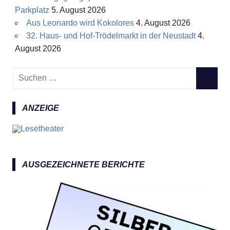
Parkplatz
5. August 2026
Aus Leonardo wird Kokolores
4. August 2026
32. Haus- und Hof-Trödelmarkt in der Neustadt
4.
August 2026
S
S
u
U
c
C
ANZEIGE
h
H
e
E
n
N
n
a
AUSGEZEICHNETE BERICHTE
c
h
: