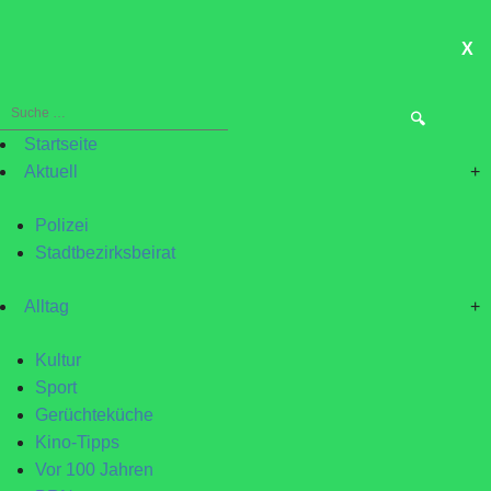
X
ME
Suche
nach:
Startseite
Aktuell
+
Polizei
Stadtbezirksbeirat
Alltag
+
Kultur
Sport
Gerüchteküche
Kino-Tipps
Vor 100 Jahren