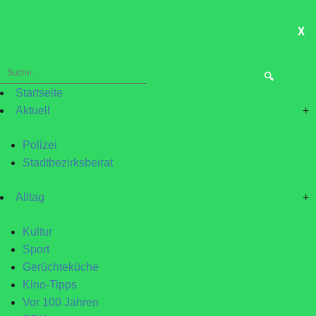
X
ME
Suche
nach:
Startseite
Aktuell
+
Polizei
Stadtbezirksbeirat
Alltag
+
Kultur
Sport
Gerüchteküche
Kino-Tipps
Vor 100 Jahren