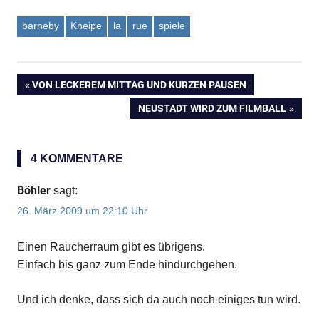
barneby
Kneipe
la
rue
spiele
VORHERIGER
VON LECKEREM MITTAG UND KURZEN PAUSEN
Beitragsnavigation
BEITRAG:
NÄCHSTER
NEUSTADT WIRD ZUM FILMBALL
BEITRAG:
4 KOMMENTARE
Böhler
sagt:
26. März 2009 um 22:10 Uhr
Einen Raucherraum gibt es übrigens.
Einfach bis ganz zum Ende hindurchgehen.
Und ich denke, dass sich da auch noch einiges tun wird.