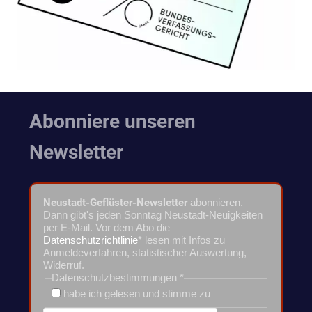
Abonniere unseren
Newsletter
Neustadt-Geflüster-Newsletter
abonnieren.
Dann gibt's jeden Sonntag Neustadt-Neuigkeiten
per E-Mail. Vor dem Abo die
Datenschutzrichtlinie
* lesen mit Infos zu
Anmeldeverfahren, statistischer Auswertung,
Widerruf.
Datenschutzbestimmungen
*
habe ich gelesen und stimme zu