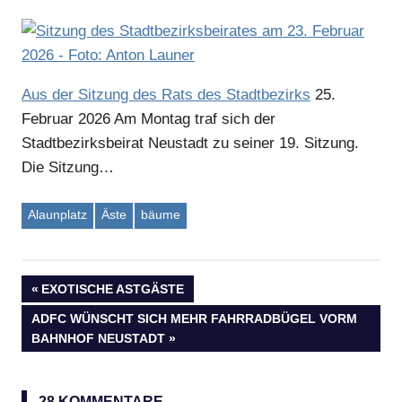
Aus der Sitzung des Rats des Stadtbezirks
25.
Februar 2026
Am Montag traf sich der
Stadtbezirksbeirat Neustadt zu seiner 19. Sitzung.
Die Sitzung…
Alaunplatz
Äste
bäume
VORHERIGER
EXOTISCHE ASTGÄSTE
Beitragsnavigation
BEITRAG:
NÄCHSTER
ADFC WÜNSCHT SICH MEHR FAHRRADBÜGEL VORM
BEITRAG:
BAHNHOF NEUSTADT
28 KOMMENTARE