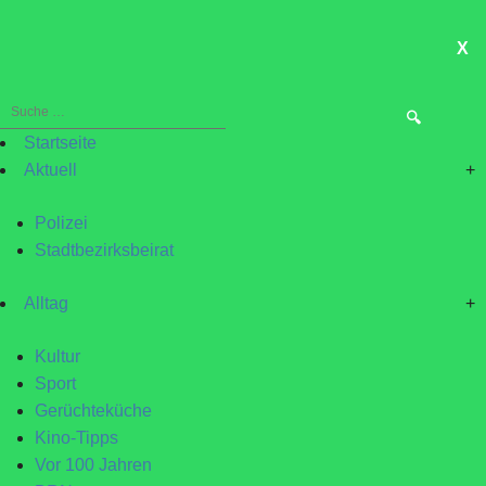
X
ME
Suche
nach:
Startseite
Aktuell
+
Polizei
Stadtbezirksbeirat
Alltag
+
Kultur
Sport
Gerüchteküche
Kino-Tipps
Vor 100 Jahren