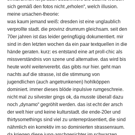
sich gemäß den fotos nicht „erholen“, welch illusion.
meine ursachen-theorie:
was kaum jemand weiß: dresden ist eine unglaublich
verprollte stadt. die provinz drumrum gleichsam. seit den
70er jahren ist das leider geringfügig dokumentiert. mir
sind in den letzten wochen da ein paar textquellen in die
hände geraten. kurz: es entstand eine art proll-chic als
missverständnis von szene und alternative. das wird bis
heute wohl weitervererbt. das gibts nur hier. geht man
nachts auf die strasse, ist die stimmung von
jugendlichen (auch angetrunkenen) hohlköppen
dominiert. immer dieses blöde inpulsive rumgeschreie.
nicht mal zu silvester gings ok, da musste überall dazu
noch „dynamo“ gegröhlt werden. das ist echt der arsch
der welt hier und keine kulturstadt. die ende-20er und
thirtysomethings sind viel zu unterrepräsentiert, die sind
nähmlich ein korrektiv im so dominierten strassenraum.
da kriegen diese jung-arschgesichter im schwarzen