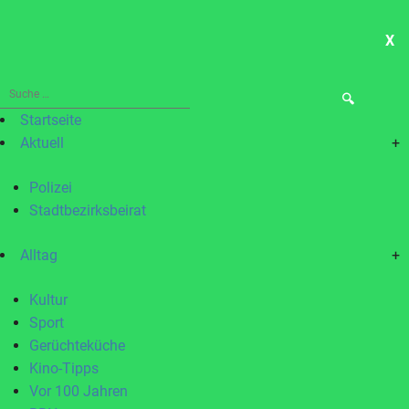
X
ME
Suche
nach:
Startseite
Aktuell
+
Polizei
Stadtbezirksbeirat
Alltag
+
Kultur
Sport
Gerüchteküche
Kino-Tipps
Vor 100 Jahren