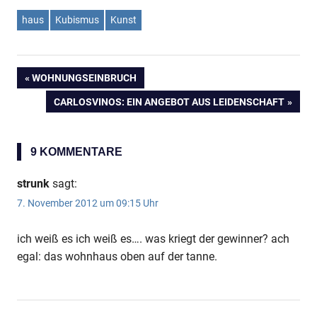
haus
Kubismus
Kunst
VORHERIGER
WOHNUNGSEINBRUCH
Beitragsnavigation
BEITRAG:
NÄCHSTER
CARLOSVINOS: EIN ANGEBOT AUS LEIDENSCHAFT
BEITRAG:
9 KOMMENTARE
strunk
sagt:
7. November 2012 um 09:15 Uhr
ich weiß es ich weiß es…. was kriegt der gewinner? ach
egal: das wohnhaus oben auf der tanne.