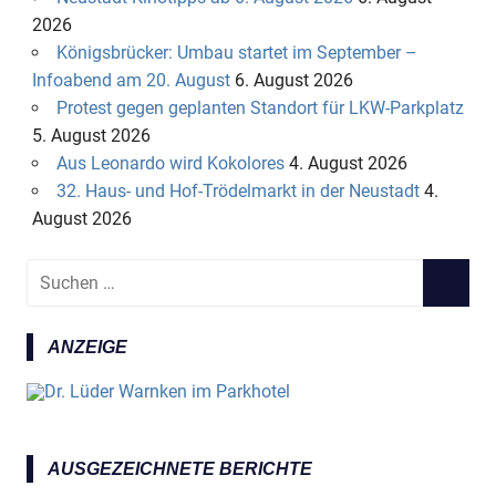
2026
Königsbrücker: Umbau startet im September –
Infoabend am 20. August
6. August 2026
Protest gegen geplanten Standort für LKW-Parkplatz
5. August 2026
Aus Leonardo wird Kokolores
4. August 2026
32. Haus- und Hof-Trödelmarkt in der Neustadt
4.
August 2026
S
S
u
U
c
C
ANZEIGE
h
H
e
E
n
N
n
a
AUSGEZEICHNETE BERICHTE
c