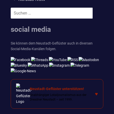
Suchen
SUCHEN
nach:
social media
Sie können dem Neustadt-Geflüster auch in diversen
Social-Media-Kanälen folgen.
Neustadt-Geflüster unterstützen!
♥
Unabhängiger Lokaljournalismus aus der
Dresdner Neustadt – seit 1999.