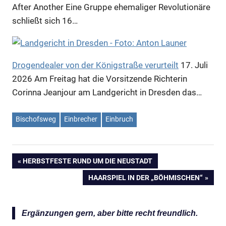
After Another Eine Gruppe ehemaliger Revolutionäre
schließt sich 16…
Drogendealer von der Königstraße verurteilt
17. Juli
2026
Am Freitag hat die Vorsitzende Richterin
Corinna Jeanjour am Landgericht in Dresden das…
Bischofsweg
Einbrecher
Einbruch
VORHERIGER
HERBSTFESTE RUND UM DIE NEUSTADT
Beitragsnavigation
BEITRAG:
NÄCHSTER
HAARSPIEL IN DER „BÖHMISCHEN“
BEITRAG:
Ergänzungen gern, aber bitte recht freundlich.