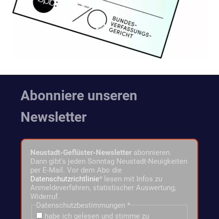
Abonniere unseren
Newsletter
Neustadt-Geflüster-Newsletter
abonnieren.
Dann gibt's jeden Sonntag Neustadt-Neuigkeiten
per E-Mail. Vor dem Abo die
Datenschutzrichtlinie
* lesen mit Infos zu
Anmeldeverfahren, statistischer Auswertung,
Widerruf.
Datenschutzbestimmungen
*
habe ich gelesen und stimme zu