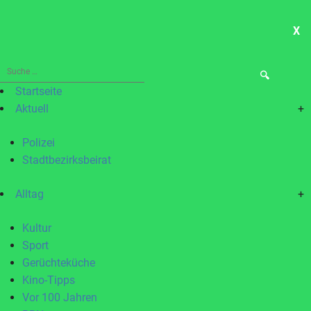
X
ME
Suche
nach:
Startseite
Aktuell
+
Polizei
Stadtbezirksbeirat
Alltag
+
Kultur
Sport
Gerüchteküche
Kino-Tipps
Vor 100 Jahren