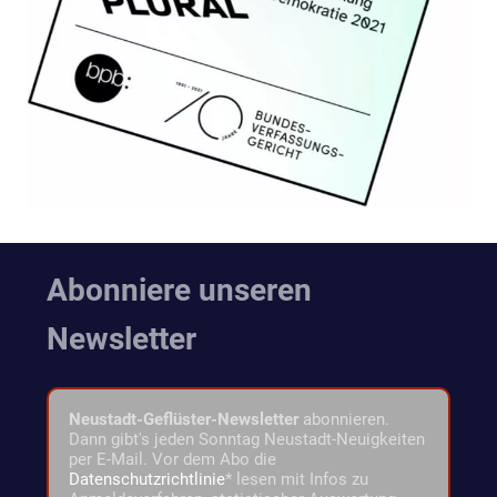
Abonniere unseren
Newsletter
Neustadt-Geflüster-Newsletter
abonnieren.
Dann gibt's jeden Sonntag Neustadt-Neuigkeiten
per E-Mail. Vor dem Abo die
Datenschutzrichtlinie
* lesen mit Infos zu