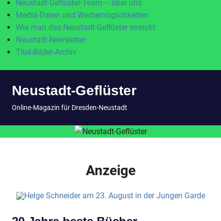
Neustadt-Geflüster-Team – über uns
Media-Daten und Werbemöglichkeiten
Wie man das Neustadt-Geflüster erreicht
Neustadt-Newsletter
Titel-Bilder-Archiv
Zum
Neustadt-Geflüster
Inhalt
springen
MENÜ
Online-Magazin für Dresden-Neustadt
Anzeige