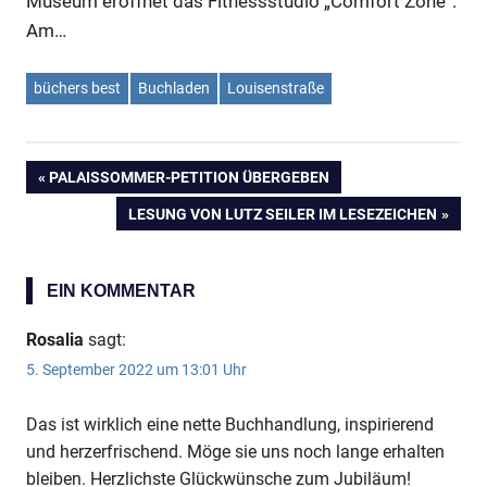
Museum eröffnet das Fitnessstudio „Comfort Zone“.
Am…
büchers best
Buchladen
Louisenstraße
Anzeige
VORHERIGER
PALAISSOMMER-PETITION ÜBERGEBEN
Beitragsnavigation
BEITRAG:
NÄCHSTER
LESUNG VON LUTZ SEILER IM LESEZEICHEN
BEITRAG:
EIN KOMMENTAR
Rosalia
sagt:
5. September 2022 um 13:01 Uhr
Das ist wirklich eine nette Buchhandlung, inspirierend
und herzerfrischend. Möge sie uns noch lange erhalten
Anzeige
bleiben. Herzlichste Glückwünsche zum Jubiläum!