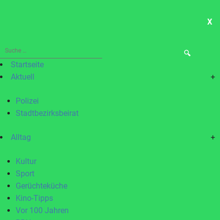
X
ME
Suche
nach:
Startseite
Aktuell
+
Polizei
Stadtbezirksbeirat
Alltag
+
Kultur
Sport
Gerüchteküche
Kino-Tipps
Vor 100 Jahren