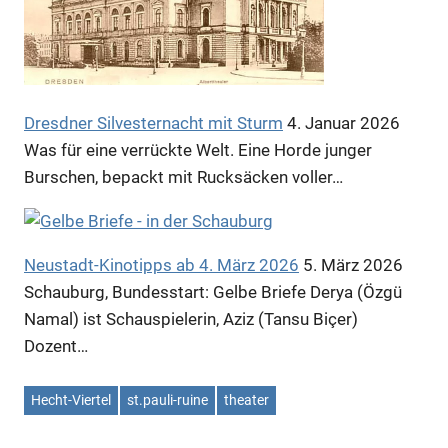
Dresdner Silvesternacht mit Sturm
4. Januar 2026
Was für eine verrückte Welt. Eine Horde junger
Burschen, bepackt mit Rucksäcken voller…
Neustadt-Kinotipps ab 4. März 2026
5. März 2026
Schauburg, Bundesstart: Gelbe Briefe Derya (Özgü
Anzeige
Namal) ist Schauspielerin, Aziz (Tansu Biçer)
Dozent…
Anzeige
Hecht-Viertel
st.pauli-ruine
theater