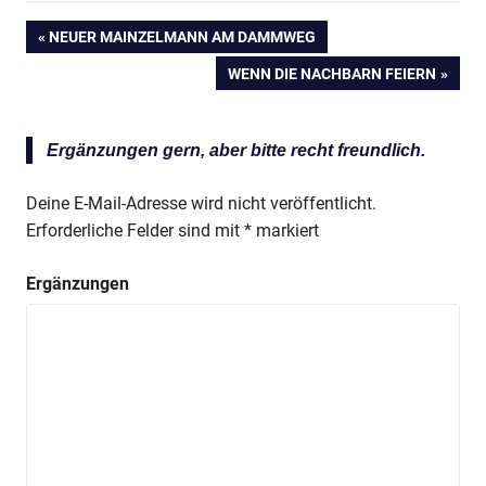
VORHERIGER
NEUER MAINZELMANN AM DAMMWEG
Beitragsnavigation
BEITRAG:
NÄCHSTER
WENN DIE NACHBARN FEIERN
BEITRAG:
Ergänzungen gern, aber bitte recht freundlich.
Deine E-Mail-Adresse wird nicht veröffentlicht.
Erforderliche Felder sind mit
*
markiert
Anzeige
Ergänzungen
Anzeige