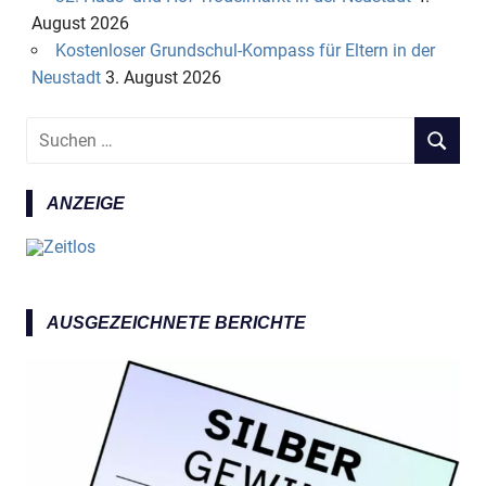
August 2026
Kostenloser Grundschul-Kompass für Eltern in der
Neustadt
3. August 2026
S
S
u
U
c
C
ANZEIGE
h
H
e
E
n
N
n
a
AUSGEZEICHNETE BERICHTE
c
h
: