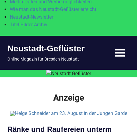
Media-Daten und Werbemöglichkeiten
Wie man das Neustadt-Geflüster erreicht
Neustadt-Newsletter
Titel-Bilder-Archiv
Zum
Neustadt-Geflüster
Inhalt
springen
MENÜ
Online-Magazin für Dresden-Neustadt
Anzeige
Ränke und Raufereien unterm