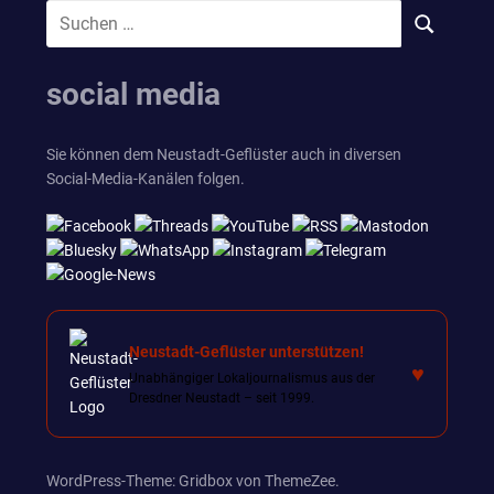
Suchen
SUCHEN
nach:
social media
Sie können dem Neustadt-Geflüster auch in diversen
Social-Media-Kanälen folgen.
Neustadt-Geflüster unterstützen!
♥
Unabhängiger Lokaljournalismus aus der
Dresdner Neustadt – seit 1999.
WordPress-Theme: Gridbox von ThemeZee.