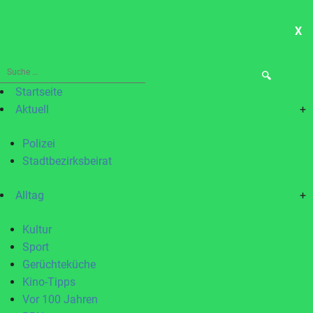
X
ME
Suche
nach:
Startseite
Aktuell
+
Polizei
Stadtbezirksbeirat
Alltag
+
Kultur
Sport
Gerüchteküche
Kino-Tipps
Vor 100 Jahren