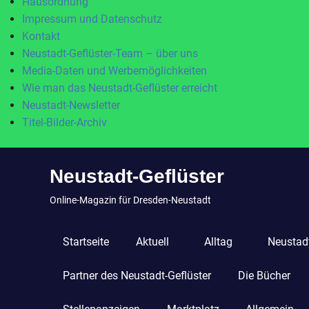
Hausordnung
Impressum und Datenschutz
Kontakt
Neustadt-Geflüster-Team – über uns
Media-Daten und Werbemöglichkeiten
Wie man das Neustadt-Geflüster erreicht
Neustadt-Newsletter
Titel-Bilder-Archiv
Zum
Neustadt-Geflüster
Inhalt
springen
Online-Magazin für Dresden-Neustadt
Startseite
Aktuell
Alltag
Neustadt
Partner des Neustadt-Geflüster
Die Bücher