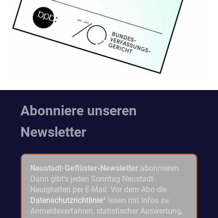
Abonniere unseren
Newsletter
Neustadt-Geflüster-Newsletter
abonnieren.
Dann gibt's jeden Sonntag Neustadt-
Neuigkeiten per E-Mail. Vor dem Abo die
Datenschutzrichtlinie
* lesen mit Infos zu
Anmeldeverfahren, statistischer Auswertung,