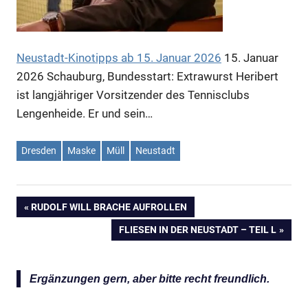
Neustadt-Kinotipps ab 15. Januar 2026
15. Januar
2026
Schauburg, Bundesstart: Extrawurst Heribert
ist langjähriger Vorsitzender des Tennisclubs
Lengenheide. Er und sein…
Dresden
Maske
Müll
Neustadt
Anzeige
VORHERIGER
RUDOLF WILL BRACHE AUFROLLEN
Beitragsnavigation
Anzeige
BEITRAG:
NÄCHSTER
FLIESEN IN DER NEUSTADT – TEIL L
BEITRAG:
Ergänzungen gern, aber bitte recht freundlich.