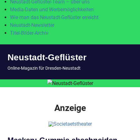
Neustadt-Geflüster-Team – über uns
Media-Daten und Werbemöglichkeiten
Wie man das Neustadt-Geflüster erreicht
Neustadt-Newsletter
Titel-Bilder-Archiv
Zum
Neustadt-Geflüster
Inhalt
springen
MENÜ
Online-Magazin für Dresden-Neustadt
Anzeige