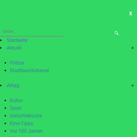
X
ME
Suche
nach:
Startseite
Aktuell
+
Polizei
Stadtbezirksbeirat
Alltag
+
Kultur
Sport
Gerüchteküche
Kino-Tipps
Vor 100 Jahren