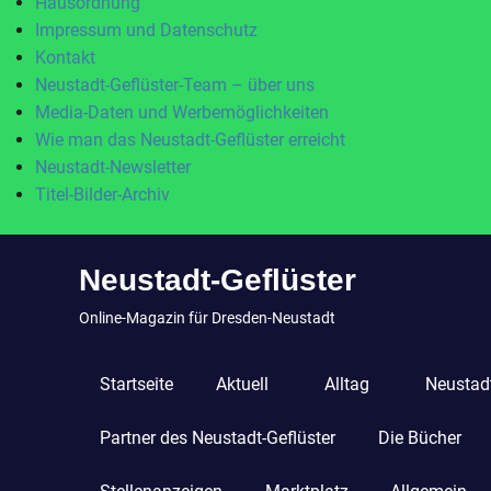
Hausordnung
Impressum und Datenschutz
Kontakt
Neustadt-Geflüster-Team – über uns
Media-Daten und Werbemöglichkeiten
Wie man das Neustadt-Geflüster erreicht
Neustadt-Newsletter
Titel-Bilder-Archiv
Zum
Neustadt-Geflüster
Inhalt
springen
Online-Magazin für Dresden-Neustadt
Startseite
Aktuell
Alltag
Neustadt
Partner des Neustadt-Geflüster
Die Bücher