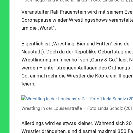
Hoch fliegen und krachend landen. Foto: Linda Scholz (
Veranstalter Ralf Frauenstein wird mit seinem Even
Coronapause wieder Wrestlingsshows veranstalten
um die „Wurst“.
Eigentlich ist „Wrestling, Bier und Fritten“ eins de
Neustadt). Doch da der Republike-Geburtstag diese
Wrestlingring im Innenhof von „Curry & Co.“ leer.
werden – unter strengen Auflagen des Ordnungs- 
Co. einmal mehr die Wrestler die Köpfe ein, flieg
feiern.
Wrestling in der Louisenstraße – Foto Linda Scholz (201
Allerdings wird es etwas kleiner. Während sich 2
Wrestler drängelten, sind diesmal maximal 350 Fans