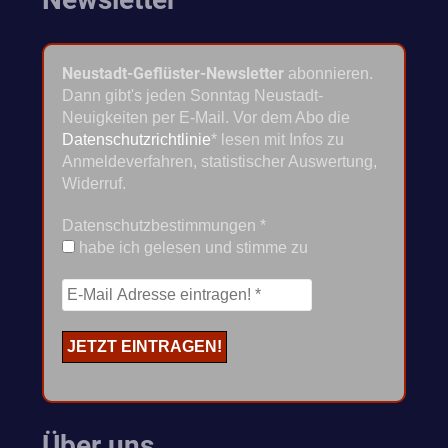
Neustadt-Geflüster-Newsletter
abonnieren.
Dann gibt's jeden Sonntag Neustadt-
Neuigkeiten per E-Mail. Vor dem Abo die
Datenschutzrichtlinie
* lesen mit Infos zu
Anmeldeverfahren, statistischer Auswertung,
Widerruf.
Datenschutzbestimmungen
*
habe ich gelesen und stimme zu
Über uns