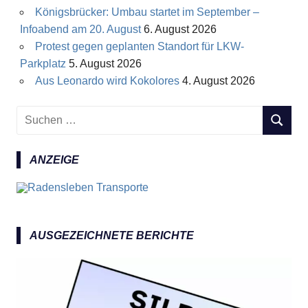
Königsbrücker: Umbau startet im September –
Infoabend am 20. August
6. August 2026
Protest gegen geplanten Standort für LKW-
Parkplatz
5. August 2026
Aus Leonardo wird Kokolores
4. August 2026
S
S
u
U
c
C
ANZEIGE
h
H
e
E
n
N
n
a
AUSGEZEICHNETE BERICHTE
c
h
: