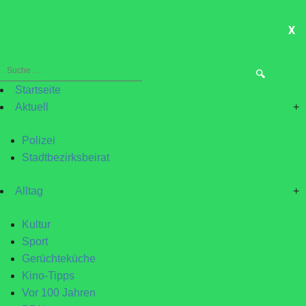
X
ME
Suche
nach:
Startseite
Aktuell
+
Polizei
Stadtbezirksbeirat
Alltag
+
Kultur
Sport
Gerüchteküche
Kino-Tipps
Vor 100 Jahren