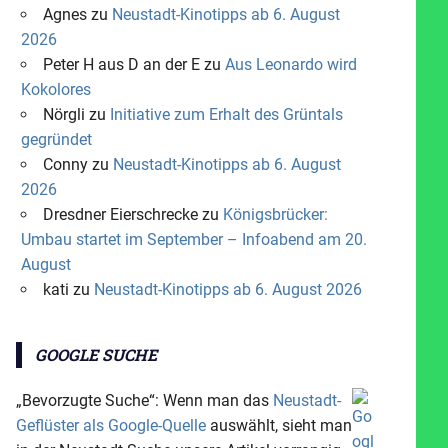
Agnes
zu
Neustadt-Kinotipps ab 6. August
2026
Peter H aus D an der E
zu
Aus Leonardo wird
Kokolores
Nörgli
zu
Initiative zum Erhalt des Grüntals
gegründet
Conny
zu
Neustadt-Kinotipps ab 6. August
2026
Dresdner Eierschrecke
zu
Königsbrücker:
Umbau startet im September – Infoabend am 20.
August
kati
zu
Neustadt-Kinotipps ab 6. August 2026
GOOGLE SUCHE
„Bevorzugte Suche“: Wenn man das
Neustadt-
Geflüster als Google-Quelle
auswählt, sieht man