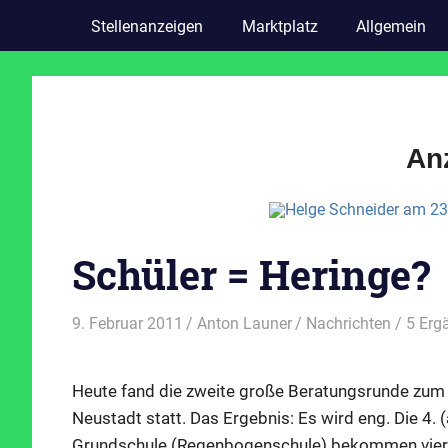
Stellenanzeigen
Marktplatz
Allgemein
An
Schüler = Heringe?
9. Februar 2011
Anton Launer
Nachrichten
/ 5 Erg
Heute fand die zweite große Beratungsrunde zu
Neustadt statt. Das Ergebnis: Es wird eng. Die 4. 
Grundschule (Regenbogenschule) bekommen vier er