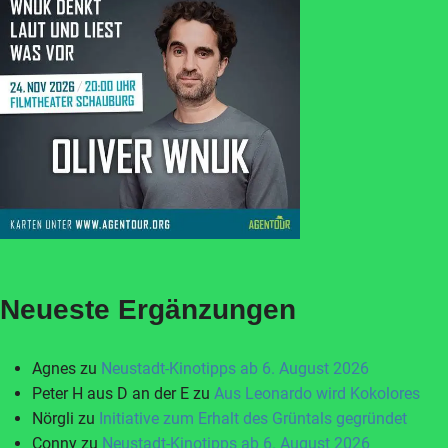
Neueste Ergänzungen
Agnes
zu
Neustadt-Kinotipps ab 6. August 2026
Peter H aus D an der E
zu
Aus Leonardo wird Kokolores
Nörgli
zu
Initiative zum Erhalt des Grüntals gegründet
Conny
zu
Neustadt-Kinotipps ab 6. August 2026