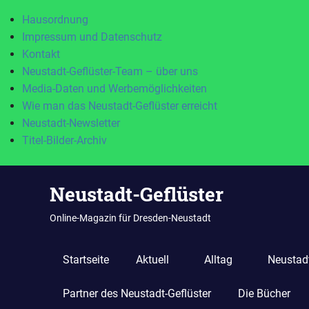
Hausordnung
Impressum und Datenschutz
Kontakt
Neustadt-Geflüster-Team – über uns
Media-Daten und Werbemöglichkeiten
Wie man das Neustadt-Geflüster erreicht
Neustadt-Newsletter
Titel-Bilder-Archiv
Zum
Neustadt-Geflüster
Inhalt
springen
Online-Magazin für Dresden-Neustadt
Startseite
Aktuell
Alltag
Neustadt
Partner des Neustadt-Geflüster
Die Bücher