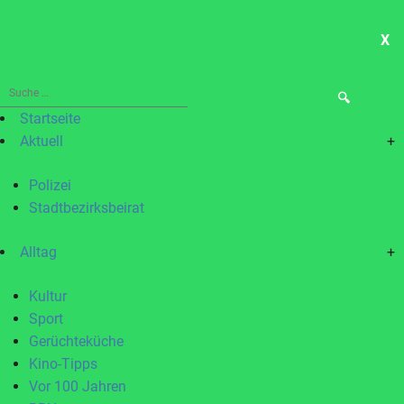
X
ME
Suche
nach:
Startseite
Aktuell
+
Polizei
Stadtbezirksbeirat
Alltag
+
Kultur
Sport
Gerüchteküche
Kino-Tipps
Vor 100 Jahren