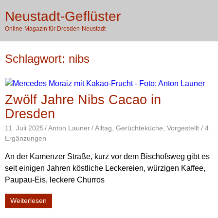
Zum
X
Neustadt-Geflüster
Inhalt
ME
springen
Online-Magazin für Dresden-Neustadt
Schlagwort:
nibs
Zwölf Jahre Nibs Cacao in
Dresden
11. Juli 2025
Anton Launer
Alltag
,
Gerüchteküche
,
Vorgestellt
/ 4
Ergänzungen
An der Kamenzer Straße, kurz vor dem Bischofsweg gibt es
seit einigen Jahren köstliche Leckereien, würzigen Kaffee,
Paupau-Eis, leckere Churros
Weiterlesen