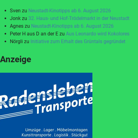
Sven
zu
Neustadt-Kinotipps ab 6. August 2026
Jonk
zu
32. Haus- und Hof-Trödelmarkt in der Neustadt
Agnes
zu
Neustadt-Kinotipps ab 6. August 2026
Peter H aus D an der E
zu
Aus Leonardo wird Kokolores
Nörgli
zu
Initiative zum Erhalt des Grüntals gegründet
Anzeige