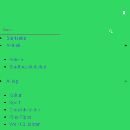
X
ME
Suche
nach:
Startseite
Aktuell
+
Polizei
Stadtbezirksbeirat
Alltag
+
Kultur
Sport
Gerüchteküche
Kino-Tipps
Vor 100 Jahren