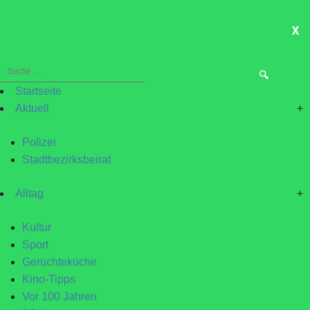
X
ME
Suche
nach:
Startseite
Aktuell
+
Polizei
Stadtbezirksbeirat
Alltag
+
Kultur
Sport
Gerüchteküche
Kino-Tipps
Vor 100 Jahren