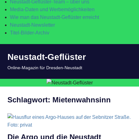
Neustadt-Geflüster-Team – über uns
Media-Daten und Werbemöglichkeiten
Wie man das Neustadt-Geflüster erreicht
Neustadt-Newsletter
Titel-Bilder-Archiv
Zum
Neustadt-Geflüster
Inhalt
springen
MENÜ
Online-Magazin für Dresden-Neustadt
Schlagwort:
Mietenwahnsinn
Die Argo und die Neustadt