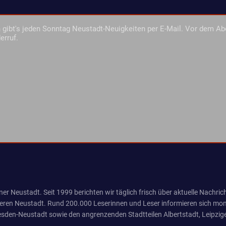
gibt's jeden Sonntag Neustadt-Neuigkeiten per E-Mail. Vor dem Ab
erruf.
er Neustadt. Seit 1999 berichten wir täglich frisch über aktuelle Nachrich
eren Neustadt. Rund 200.000 Leserinnen und Leser informieren sich mona
sden-Neustadt sowie den angrenzenden Stadtteilen Albertstadt, Leipzige