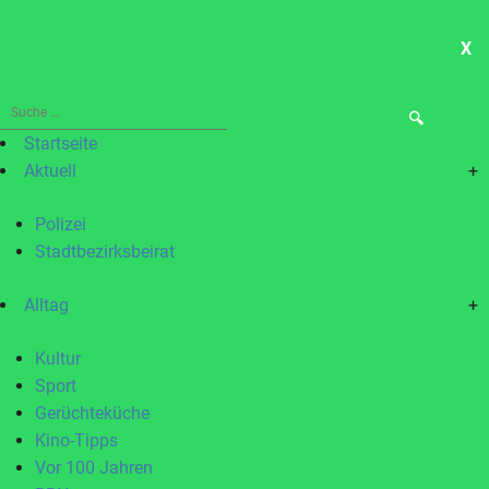
X
ME
Suche
nach:
Startseite
Aktuell
+
Polizei
Stadtbezirksbeirat
Alltag
+
Kultur
Sport
Gerüchteküche
Kino-Tipps
Vor 100 Jahren