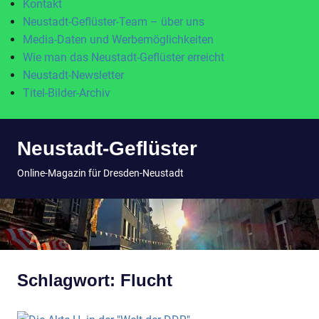
Kontakt
Neustadt-Geflüster-Team – über uns
Media-Daten und Werbemöglichkeiten
Wie man das Neustadt-Geflüster erreicht
Neustadt-Newsletter
Titel-Bilder-Archiv
Zum
Neustadt-Geflüster
Inhalt
springen
MENÜ
Online-Magazin für Dresden-Neustadt
Schlagwort:
Flucht