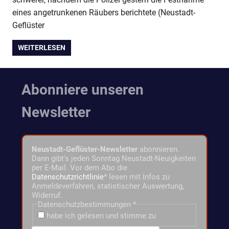
eines angetrunkenen Räubers berichtete (Neustadt-
Geflüster
WEITERLESEN
Abonniere unseren
Newsletter
Neustadt-Geflüster-Newsletter
abonnieren.
Dann gibt's jeden Sonntag Neustadt-Neuigkeiten
per E-Mail. Vor dem Abo die
Datenschutzrichtlinie
* lesen mit Infos zu
Anmeldeverfahren, statistischer Auswertung,
Widerruf.
Datenschutzbestimmungen
*
habe ich gelesen und stimme zu