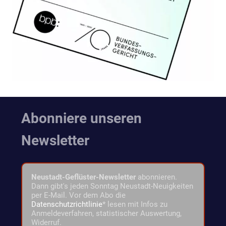
Abonniere unseren
Newsletter
Neustadt-Geflüster-Newsletter
abonnieren.
Dann gibt's jeden Sonntag Neustadt-Neuigkeiten
per E-Mail. Vor dem Abo die
Datenschutzrichtlinie
* lesen mit Infos zu
Anmeldeverfahren, statistischer Auswertung,
Widerruf.