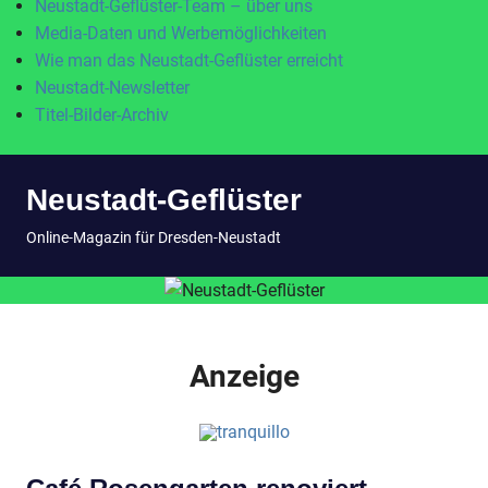
Neustadt-Geflüster-Team – über uns
Media-Daten und Werbemöglichkeiten
Wie man das Neustadt-Geflüster erreicht
Neustadt-Newsletter
Titel-Bilder-Archiv
Zum
Neustadt-Geflüster
Inhalt
springen
MENÜ
Online-Magazin für Dresden-Neustadt
Anzeige