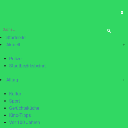
X
ME
Suche
nach:
Startseite
Aktuell
+
Polizei
Stadtbezirksbeirat
Alltag
+
Kultur
Sport
Gerüchteküche
Kino-Tipps
Vor 100 Jahren