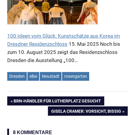
100 Ideen vom Glück: Kunstschätze aus Korea im
Dresdner Residenzschloss
15. Mai 2025
Noch bis
zum 10. August 2025 zeigt das Residenzschloss
Dresden die Ausstellung „100…
Dresden
elbe
Neustadt
rosengarten
VORHERIGER
BRN-HÄNDLER FÜR LUTHERPLATZ GESUCHT
Beitragsnavigation
BEITRAG:
NÄCHSTER
GISELA CRAMER: VORSICHT, BISSIG
BEITRAG:
8 KOMMENTARE