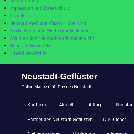
Hausordnung
Impressum und Datenschutz
Kontakt
Neustadt-Geflüster-Team – über uns
Media-Daten und Werbemöglichkeiten
Wie man das Neustadt-Geflüster erreicht
Neustadt-Newsletter
Titel-Bilder-Archiv
Zum
Neustadt-Geflüster
Inhalt
springen
Online-Magazin für Dresden-Neustadt
Startseite
Aktuell
Alltag
Neustadt
Partner des Neustadt-Geflüster
Die Bücher