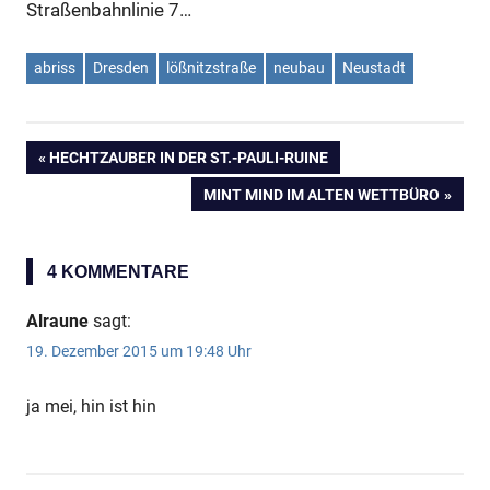
Straßenbahnlinie 7…
abriss
Dresden
lößnitzstraße
neubau
Neustadt
VORHERIGER
HECHTZAUBER IN DER ST.-PAULI-RUINE
Beitragsnavigation
BEITRAG:
NÄCHSTER
MINT MIND IM ALTEN WETTBÜRO
BEITRAG:
4 KOMMENTARE
Alraune
sagt:
19. Dezember 2015 um 19:48 Uhr
ja mei, hin ist hin