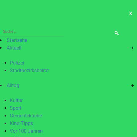
X
ME
Suche
nach:
Startseite
Aktuell
+
Polizei
Stadtbezirksbeirat
Alltag
+
Kultur
Sport
Gerüchteküche
Kino-Tipps
Vor 100 Jahren