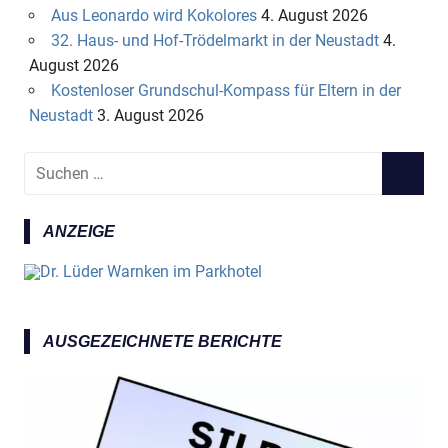
Aus Leonardo wird Kokolores
4. August 2026
32. Haus- und Hof-Trödelmarkt in der Neustadt
4.
August 2026
Kostenloser Grundschul-Kompass für Eltern in der
Neustadt
3. August 2026
S
S
u
U
c
C
ANZEIGE
h
H
e
E
n
N
n
a
AUSGEZEICHNETE BERICHTE
c
h
: