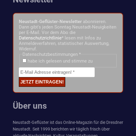
Neustadt-Geflüster-Newsletter
abonnieren.
Dann gibt's jeden Sonntag Neustadt-Neuigkeiten
per E-Mail. Vor dem Abo die
Datenschutzrichtlinie
* lesen mit Infos zu
Anmeldeverfahren, statistischer Auswertung,
Widerruf.
Datenschutzbestimmungen
*
habe ich gelesen und stimme zu
Über uns
Neustadt-Geflüster ist das Online-Magazin für die Dresdner
Neustadt. Seit 1999 berichten wir täglich frisch über
aktuelle Nachrichten, Kultur, Veranstaltungen,