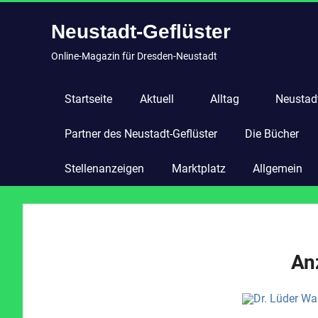
Zum
Neustadt-Geflüster
Inhalt
springen
Online-Magazin für Dresden-Neustadt
Startseite
Aktuell
Alltag
Neustadt
Partner des Neustadt-Geflüster
Die Bücher
Stellenanzeigen
Marktplatz
Allgemein
An