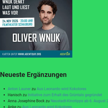
Neueste Ergänzungen
Anton Launer
zu
Aus Leonardo wird Kokolores
Hanisch
zu
Initiative zum Erhalt des Grüntals gegründet
Anna Josephine Bock
zu
Neustadt-Kinotipps ab 6. August
Anke
zu
Aus Leonardo wird Kokolores