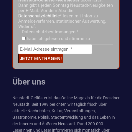
Neustadt-Geflüster-Newsletter
abonnieren.
Dann gibt's jeden Sonntag Neustadt-Neuigkeiten
per E-Mail. Vor dem Abo die
Datenschutzrichtlinie
* lesen mit Infos zu
Anmeldeverfahren, statistischer Auswertung,
Widerruf.
Datenschutzbestimmungen
*
habe ich gelesen und stimme zu
Über uns
Neustadt-Geflüster ist das Online-Magazin für die Dresdner
Neustadt. Seit 1999 berichten wir täglich frisch über
aktuelle Nachrichten, Kultur, Veranstaltungen,
Gastronomie, Politik, Stadtentwicklung und das Leben in
der Inneren und Äußeren Neustadt. Rund 200.000
Leserinnen und Leser informieren sich monatlich über