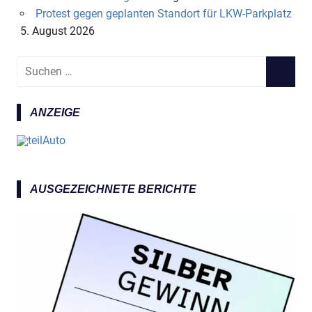
Protest gegen geplanten Standort für LKW-Parkplatz
5. August 2026
S
S
u
U
c
C
ANZEIGE
h
H
e
E
n
N
n
a
AUSGEZEICHNETE BERICHTE
c
h
: