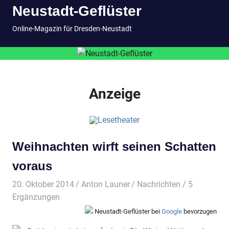
Neustadt-Geflüster
Inhalt
springen
MENÜ
Online-Magazin für Dresden-Neustadt
Anzeige
Weihnachten wirft seinen Schatten
voraus
20. Oktober 2014
Anton Launer
Nachrichten
/ 5
Ergänzungen
Neustadt-Geflüster bei
Google
bevorzugen