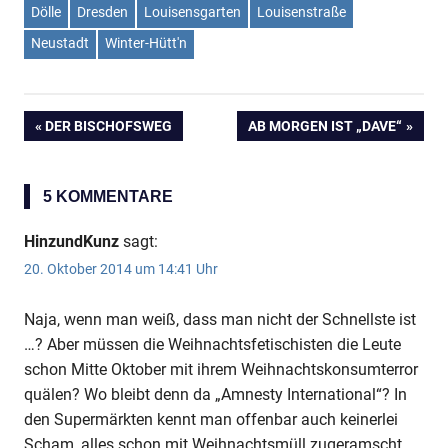
Dölle
Dresden
Louisensgarten
Louisenstraße
Neustadt
Winter-Hütt'n
VORHERIGER
DER BISCHOFSWEG
NÄCHSTER
AB MORGEN IST „DAVE“
Beitragsnavigation
BEITRAG:
BEITRAG:
5 KOMMENTARE
HinzundKunz
sagt:
20. Oktober 2014 um 14:41 Uhr
Naja, wenn man weiß, dass man nicht der Schnellste ist
…? Aber müssen die Weihnachtsfetischisten die Leute
schon Mitte Oktober mit ihrem Weihnachtskonsumterror
quälen? Wo bleibt denn da „Amnesty International“? In
den Supermärkten kennt man offenbar auch keinerlei
Scham, alles schon mit Weihnachtsmüll zugeramscht,