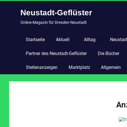
Zum
Neustadt-Geflüster
Inhalt
springen
Online-Magazin für Dresden-Neustadt
Startseite
Aktuell
Alltag
Neustadt
Partner des Neustadt-Geflüster
Die Bücher
Stellenanzeigen
Marktplatz
Allgemein
An