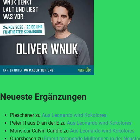
Neueste Ergänzungen
Pieschener
zu
Aus Leonardo wird Kokolores
Peter H aus D an der E
zu
Aus Leonardo wird Kokolores
Monsieur Calvin Candie
zu
Aus Leonardo wird Kokolores
Quarkbesen
zu
Erneut brennende Mülltonnen in der Neusta