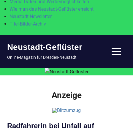
Media-Daten und Werbemöglichkeiten
Wie man das Neustadt-Geflüster erreicht
Neustadt-Newsletter
Titel-Bilder-Archiv
Zum
Neustadt-Geflüster
Inhalt
springen
MENÜ
Online-Magazin für Dresden-Neustadt
Anzeige
Radfahrerin bei Unfall auf