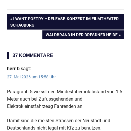
Anzeige
VORHERIGER
I WANT POETRY – RELEASE-KONZERT IM FILMTHEATER
Beitragsnavigation
SCHAUBURG
BEITRAG:
NÄCHSTER
WALDBRAND IN DER DRESDNER HEIDE
BEITRAG:
37 KOMMENTARE
herr b
sagt:
27. Mai 2026 um 15:58 Uhr
Paragraph 5 weisst den Mindestüberholabstand von 1.5
Anzeige
Meter auch bei Zufussgehenden und
Elektrokleinstfahrzeug Fahrenden an.
Damit sind die meisten Strassen der Neustadt und
Deutschlands nicht legal mit Kfz zu benutzen.