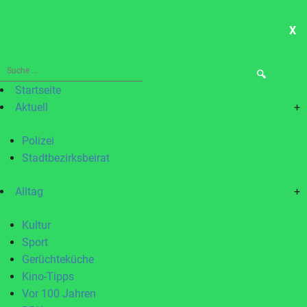
X
ME
Suche
nach:
Startseite
Aktuell
+
Polizei
Stadtbezirksbeirat
Alltag
+
Kultur
Sport
Gerüchteküche
Kino-Tipps
Vor 100 Jahren