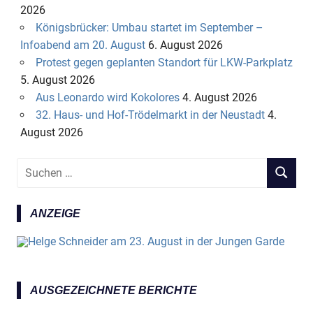
2026
Königsbrücker: Umbau startet im September –
Infoabend am 20. August
6. August 2026
Protest gegen geplanten Standort für LKW-Parkplatz
5. August 2026
Aus Leonardo wird Kokolores
4. August 2026
32. Haus- und Hof-Trödelmarkt in der Neustadt
4.
August 2026
S
S
u
U
c
C
ANZEIGE
h
H
e
E
n
N
n
a
AUSGEZEICHNETE BERICHTE
c