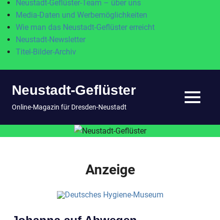
Neustadt-Geflüster-Team – über uns
Media-Daten und Werbemöglichkeiten
Wie man das Neustadt-Geflüster erreicht
Neustadt-Newsletter
Titel-Bilder-Archiv
Zum
Neustadt-Geflüster
Inhalt
springen
MENÜ
Online-Magazin für Dresden-Neustadt
Anzeige