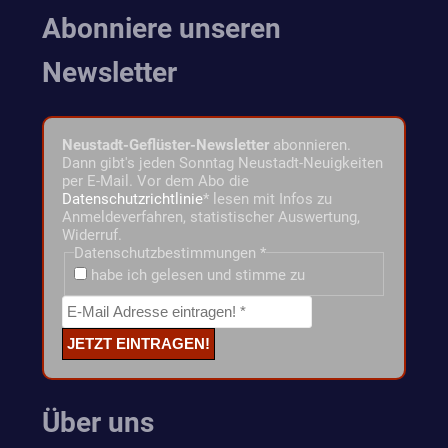
Abonniere unseren
Newsletter
Neustadt-Geflüster-Newsletter
abonnieren.
Dann gibt's jeden Sonntag Neustadt-Neuigkeiten
per E-Mail. Vor dem Abo die
Datenschutzrichtlinie
* lesen mit Infos zu
Anmeldeverfahren, statistischer Auswertung,
Widerruf.
Datenschutzbestimmungen
*
habe ich gelesen und stimme zu
Über uns