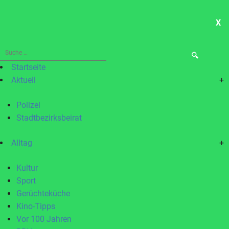
X
ME
Suche
nach:
Startseite
Aktuell
+
Polizei
Stadtbezirksbeirat
Alltag
+
Kultur
Sport
Gerüchteküche
Kino-Tipps
Vor 100 Jahren