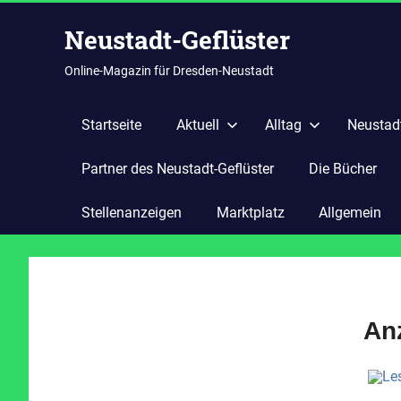
Zum
Neustadt-Geflüster
Inhalt
springen
Online-Magazin für Dresden-Neustadt
Startseite
Aktuell
Alltag
Neustadt
Partner des Neustadt-Geflüster
Die Bücher
Stellenanzeigen
Marktplatz
Allgemein
An