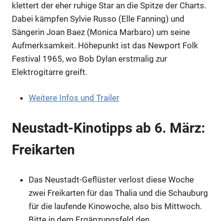
klettert der eher ruhige Star an die Spitze der Charts.
Dabei kämpfen Sylvie Russo (Elle Fanning) und
Sängerin Joan Baez (Monica Marbaro) um seine
Anzeige
Aufmerksamkeit. Höhepunkt ist das Newport Folk
Festival 1965, wo Bob Dylan erstmalig zur
Elektrogitarre greift.
Weitere Infos und Trailer
Neustadt-Kinotipps ab 6. März:
Freikarten
Das Neustadt-Geflüster verlost diese Woche
Anzeige
zwei Freikarten für das Thalia und die Schauburg
für die laufende Kinowoche, also bis Mittwoch.
Anzeige
Bitte in dem Ergänzungsfeld den