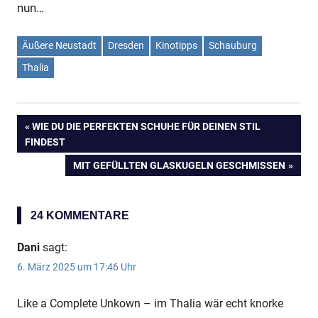
nun…
Äußere Neustadt
Dresden
Kinotipps
Schauburg
Thalia
VORHERIGER
WIE DU DIE PERFEKTEN SCHUHE FÜR DEINEN STIL
Beitragsnavigation
FINDEST
BEITRAG:
NÄCHSTER
MIT GEFÜLLTEN GLASKUGELN GESCHMISSEN
Anzeige
BEITRAG:
24 KOMMENTARE
Dani
sagt:
6. März 2025 um 17:46 Uhr
Like a Complete Unkown – im Thalia wär echt knorke