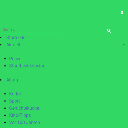
X
ME
Suche
nach:
Startseite
Aktuell
+
Polizei
Stadtbezirksbeirat
Alltag
+
Kultur
Sport
Gerüchteküche
Kino-Tipps
Vor 100 Jahren