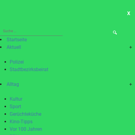
X
ME
Suche
nach:
Startseite
Aktuell
+
Polizei
Stadtbezirksbeirat
Alltag
+
Kultur
Sport
Gerüchteküche
Kino-Tipps
Vor 100 Jahren