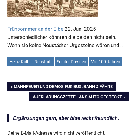
Frühsommer an der Elbe
22. Juni 2025
Unterschiedlicher könnten die beiden nicht sein.
Wenn sie keine Neustädter Urgesteine wären und…
Heinz Kulb
Neustadt
Sender Dresden
Vor 100 Jahren
VORHERIGER
MAHNFEUER UND DEMOS FÜR BUS, BAHN & FÄHRE
Beitragsnavigation
BEITRAG:
NÄCHSTER
AUFKLÄRUNGSZETTEL ANS AUTO GESTECKT
BEITRAG:
Ergänzungen gern, aber bitte recht freundlich.
Deine E-Mail-Adresse wird nicht veröffentlicht.