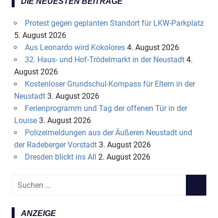
DIE NEUESTEN BEITRÄGE
Protest gegen geplanten Standort für LKW-Parkplatz
5. August 2026
Aus Leonardo wird Kokolores
4. August 2026
32. Haus- und Hof-Trödelmarkt in der Neustadt
4.
August 2026
Kostenloser Grundschul-Kompass für Eltern in der
Neustadt
3. August 2026
Ferienprogramm und Tag der offenen Tür in der
Louise
3. August 2026
Polizeimeldungen aus der Äußeren Neustadt und
der Radeberger Vorstadt
3. August 2026
Dresden blickt ins All
2. August 2026
S
S
u
U
c
C
ANZEIGE
h