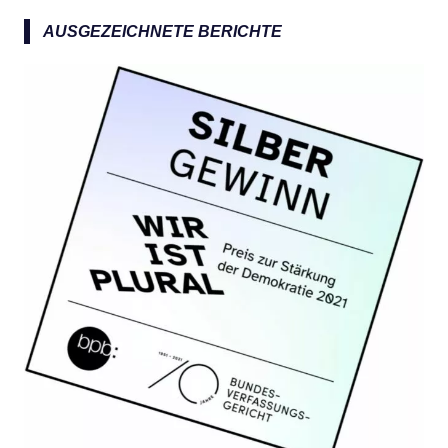
n
a
AUSGEZEICHNETE BERICHTE
c
h
: