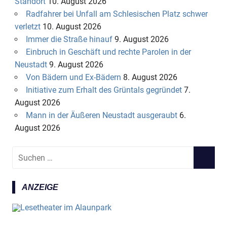
Standort
10. August 2026
Radfahrer bei Unfall am Schlesischen Platz schwer
verletzt
10. August 2026
Immer die Straße hinauf
9. August 2026
Einbruch in Geschäft und rechte Parolen in der
Neustadt
9. August 2026
Von Bädern und Ex-Bädern
8. August 2026
Initiative zum Erhalt des Grüntals gegründet
7.
August 2026
Mann in der Äußeren Neustadt ausgeraubt
6.
August 2026
S
S
u
U
c
C
ANZEIGE
h
H
e
E
n
N