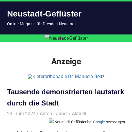
Zum
Neustadt-Geflüster
Inhalt
springen
MENÜ
Online-Magazin für Dresden-Neustadt
Anzeige
Tausende demonstrierten lautstark
durch die Stadt
23. Juni 2024
Anton Launer
Aktuell
Neustadt-Geflüster bei
Google
bevorzugen