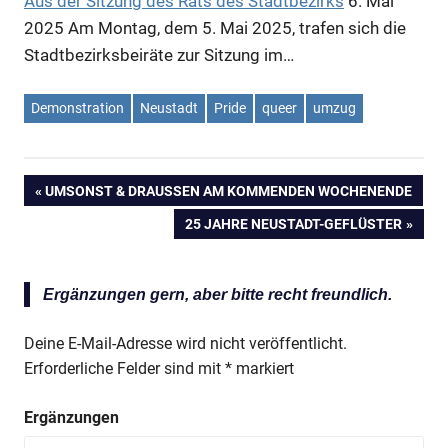
Aus der Sitzung des Rats des Stadtbezirks
6. Mai
2025
Am Montag, dem 5. Mai 2025, trafen sich die
Stadtbezirksbeiräte zur Sitzung im…
Demonstration
Neustadt
Pride
queer
umzug
VORHERIGER
UMSONST & DRAUSSEN AM KOMMENDEN WOCHENENDE
Beitragsnavigation
BEITRAG:
NÄCHSTER
25 JAHRE NEUSTADT-GEFLÜSTER
BEITRAG:
Ergänzungen gern, aber bitte recht freundlich.
Deine E-Mail-Adresse wird nicht veröffentlicht.
Erforderliche Felder sind mit
*
markiert
Ergänzungen