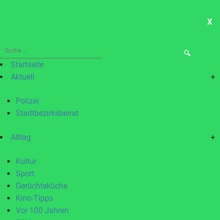
X
ME
Suche
nach:
Startseite
Aktuell
+
Polizei
Stadtbezirksbeirat
Alltag
+
Kultur
Sport
Gerüchteküche
Kino-Tipps
Vor 100 Jahren