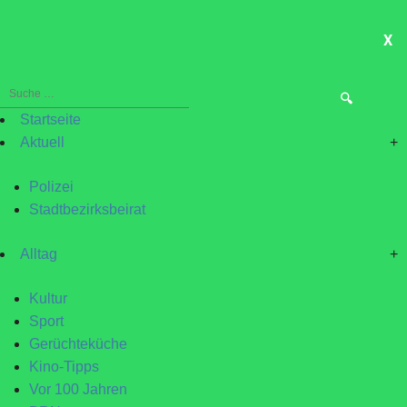
X
ME
Suche
nach:
Startseite
Aktuell
+
Polizei
Stadtbezirksbeirat
Alltag
+
Kultur
Sport
Gerüchteküche
Kino-Tipps
Vor 100 Jahren