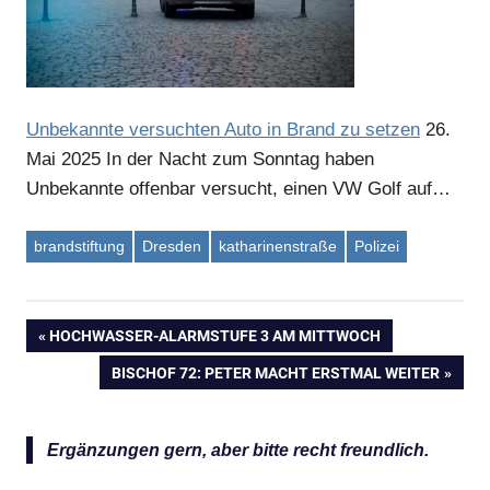
Unbekannte versuchten Auto in Brand zu setzen
26.
Mai 2025
In der Nacht zum Sonntag haben
Unbekannte offenbar versucht, einen VW Golf auf…
brandstiftung
Dresden
katharinenstraße
Polizei
VORHERIGER
HOCHWASSER-ALARMSTUFE 3 AM MITTWOCH
Beitragsnavigation
BEITRAG:
NÄCHSTER
BISCHOF 72: PETER MACHT ERSTMAL WEITER
BEITRAG:
Ergänzungen gern, aber bitte recht freundlich.