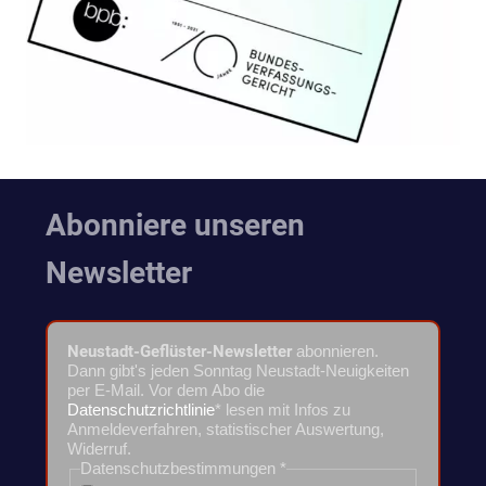
Abonniere unseren
Newsletter
Neustadt-Geflüster-Newsletter
abonnieren.
Dann gibt's jeden Sonntag Neustadt-Neuigkeiten
per E-Mail. Vor dem Abo die
Datenschutzrichtlinie
* lesen mit Infos zu
Anmeldeverfahren, statistischer Auswertung,
Widerruf.
Datenschutzbestimmungen
*