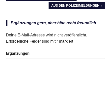
Beitragsnavigation
BEITRAG:
NÄCHSTER
AUS DEN POLIZEIMELDUNGEN
BEITRAG:
Anzeige
Ergänzungen gern, aber bitte recht freundlich.
Anzeige
Deine E-Mail-Adresse wird nicht veröffentlicht.
Erforderliche Felder sind mit
*
markiert
Ergänzungen
Anzeige