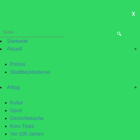
X
ME
Suche
nach:
Startseite
Aktuell
+
Polizei
Stadtbezirksbeirat
Alltag
+
Kultur
Sport
Gerüchteküche
Kino-Tipps
Vor 100 Jahren