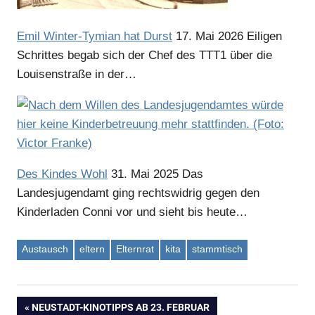
Emil Winter-Tymian hat Durst
17. Mai 2026
Eiligen
Anzeige
Schrittes begab sich der Chef des TTT1 über die
Louisenstraße in der…
Anzeige
Des Kindes Wohl
31. Mai 2025
Das
Landesjugendamt ging rechtswidrig gegen den
Kinderladen Conni vor und sieht bis heute…
Austausch
eltern
Elternrat
kita
stammtisch
Anzeige
VORHERIGER
NEUSTADT-KINOTIPPS AB 23. FEBRUAR