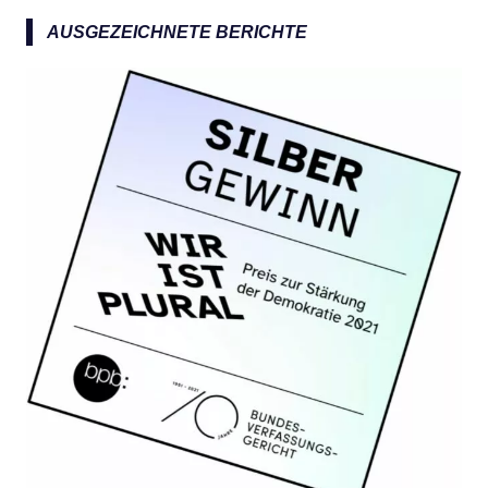
n
a
AUSGEZEICHNETE BERICHTE
c
h
: