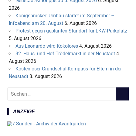
Neustadt-Kinotipps ab 6. August 2026
6. August
2026
Königsbrücker: Umbau startet im September –
Infoabend am 20. August
6. August 2026
Protest gegen geplanten Standort für LKW-Parkplatz
5. August 2026
Aus Leonardo wird Kokolores
4. August 2026
32. Haus- und Hof-Trödelmarkt in der Neustadt
4.
August 2026
Kostenloser Grundschul-Kompass für Eltern in der
Neustadt
3. August 2026
S
S
u
U
c
C
ANZEIGE
h
H
e
E
n
N