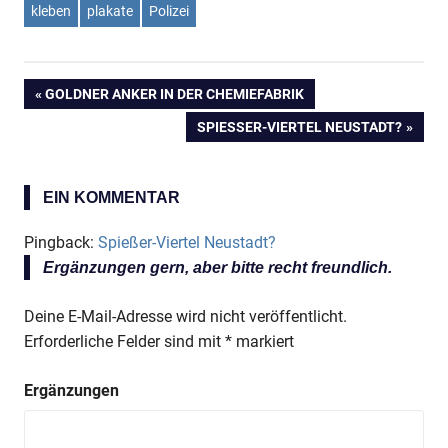
kleben
plakate
Polizei
VORHERIGER
GOLDNER ANKER IN DER CHEMIEFABRIK
Beitragsnavigation
BEITRAG:
NÄCHSTER
SPIESSER-VIERTEL NEUSTADT?
BEITRAG:
EIN KOMMENTAR
Pingback:
Spießer-Viertel Neustadt?
Ergänzungen gern, aber bitte recht freundlich.
Deine E-Mail-Adresse wird nicht veröffentlicht.
Erforderliche Felder sind mit
*
markiert
Ergänzungen