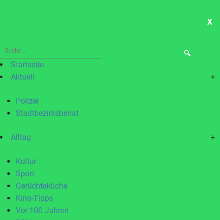
X
ME
Suche
nach:
Startseite
Aktuell
+
Polizei
Stadtbezirksbeirat
Alltag
+
Kultur
Sport
Gerüchteküche
Kino-Tipps
Vor 100 Jahren