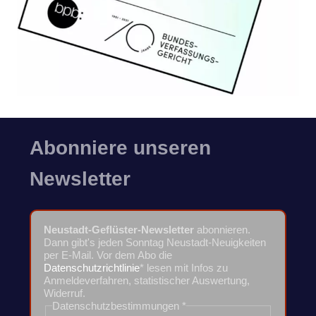
Abonniere unseren
Newsletter
Neustadt-Geflüster-Newsletter
abonnieren.
Dann gibt's jeden Sonntag Neustadt-Neuigkeiten
per E-Mail. Vor dem Abo die
Datenschutzrichtlinie
* lesen mit Infos zu
Anmeldeverfahren, statistischer Auswertung,
Widerruf.
Datenschutzbestimmungen
*