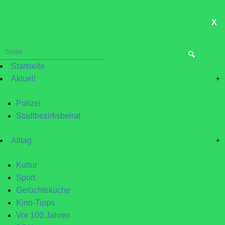
X
ME
Suche
nach:
Startseite
Aktuell
+
Polizei
Stadtbezirksbeirat
Alltag
+
Kultur
Sport
Gerüchteküche
Kino-Tipps
Vor 100 Jahren