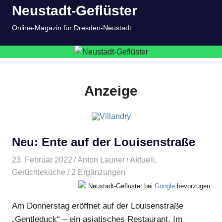
Neustadt-Geflüster
Inhalt
springen
MENÜ
Online-Magazin für Dresden-Neustadt
Anzeige
Neu: Ente auf der Louisenstraße
23. Februar 2022
Anton Launer
Aktuell
,
Gerüchteküche
/ 2 Ergänzungen
Neustadt-Geflüster bei
Google
bevorzugen
Am Donnerstag eröffnet auf der Louisenstraße
„Gentleduck“ – ein asiatisches Restaurant. Im