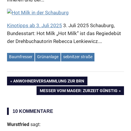
Kinotipps ab 3. Juli 2025
3. Juli 2025
Schauburg,
Bundesstart: Hot Milk „Hot Milk“ ist das Regiedebüt
der Drehbuchautorin Rebecca Lenkiewicz.…
Baumfresser
Grünanlage
sebnitzer straße
VORHERIGER
ANWOHNERVERSAMMLUNG ZUR BRN
Beitragsnavigation
BEITRAG:
NÄCHSTER
MESSER VOM MAGER: ZURZEIT GÜNSTIG
BEITRAG:
10 KOMMENTARE
Wurstfried
sagt: