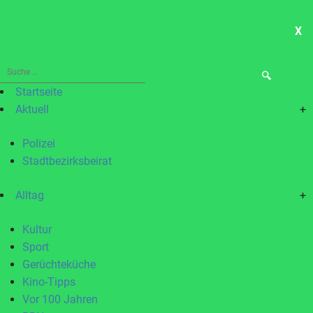
X
ME
Suche
nach:
Startseite
Aktuell
+
Polizei
Stadtbezirksbeirat
Alltag
+
Kultur
Sport
Gerüchteküche
Kino-Tipps
Vor 100 Jahren