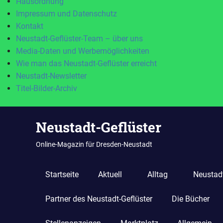
Hausordnung
Impressum und Datenschutz
Kontakt
Neustadt-Geflüster-Team – über uns
Media-Daten und Werbemöglichkeiten
Wie man das Neustadt-Geflüster erreicht
Neustadt-Newsletter
Titel-Bilder-Archiv
Zum
Neustadt-Geflüster
Inhalt
springen
Online-Magazin für Dresden-Neustadt
Startseite
Aktuell
Alltag
Neustadt
Partner des Neustadt-Geflüster
Die Bücher