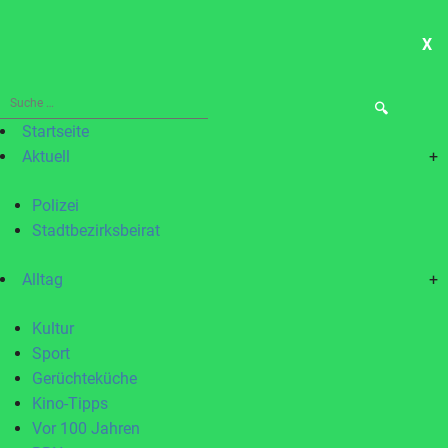
X
ME
Suche
nach:
Startseite
Aktuell
+
Polizei
Stadtbezirksbeirat
Alltag
+
Kultur
Sport
Gerüchteküche
Kino-Tipps
Vor 100 Jahren