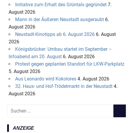
Initiative zum Erhalt des Grüntals gegründet
7.
August 2026
Mann in der Äußeren Neustadt ausgeraubt
6.
August 2026
Neustadt-Kinotipps ab 6. August 2026
6. August
2026
Königsbrücker: Umbau startet im September –
Infoabend am 20. August
6. August 2026
Protest gegen geplanten Standort für LKW-Parkplatz
5. August 2026
Aus Leonardo wird Kokolores
4. August 2026
32. Haus- und Hof-Trödelmarkt in der Neustadt
4.
August 2026
S
S
u
U
c
C
ANZEIGE
h