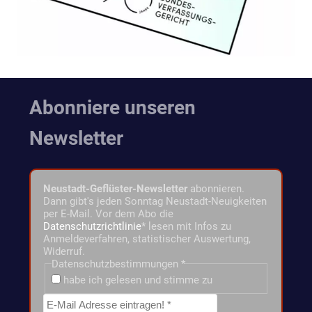
Abonniere unseren
Newsletter
Neustadt-Geflüster-Newsletter
abonnieren.
Dann gibt's jeden Sonntag Neustadt-Neuigkeiten
per E-Mail. Vor dem Abo die
Datenschutzrichtlinie
* lesen mit Infos zu
Anmeldeverfahren, statistischer Auswertung,
Widerruf.
Datenschutzbestimmungen
*
habe ich gelesen und stimme zu