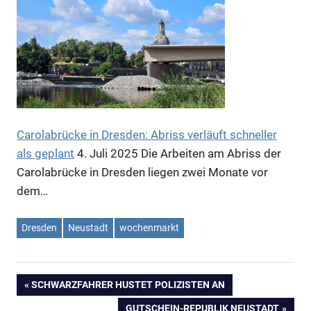
Anzeige
Carolabrücke in Dresden: Abriss verläuft schneller
als geplant
4. Juli 2025
Die Arbeiten am Abriss der
Carolabrücke in Dresden liegen zwei Monate vor
dem…
Anzeige
Dresden
Neustadt
wochenmarkt
VORHERIGER
SCHWARZFAHRER HUSTET POLIZISTEN AN
Beitragsnavigation
BEITRAG:
NÄCHSTER
GUTSCHEIN-REPUBLIK NEUSTADT