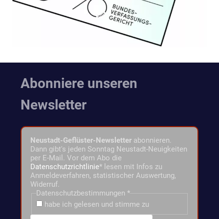
Abonniere unseren
Newsletter
Neustadt-Geflüster-Newsletter
abonnieren.
Dann gibt's jeden Sonntag Neustadt-Neuigkeiten
per E-Mail. Vor dem Abo die
Datenschutzrichtlinie
* lesen mit Infos zu
Anmeldeverfahren, statistischer Auswertung,
Widerruf.
Datenschutzbestimmungen
*
habe ich gelesen und stimme zu