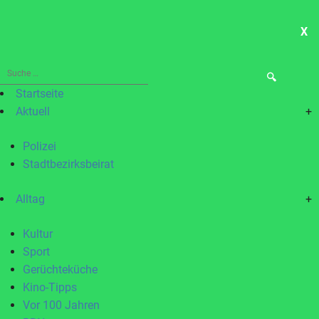
X
ME
Suche
nach:
Startseite
Aktuell
+
Polizei
Stadtbezirksbeirat
Alltag
+
Kultur
Sport
Gerüchteküche
Kino-Tipps
Vor 100 Jahren