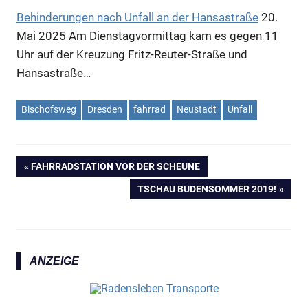
Behinderungen nach Unfall an der Hansastraße
20.
Mai 2025
Am Dienstagvormittag kam es gegen 11
Uhr auf der Kreuzung Fritz-Reuter-Straße und
Hansastraße…
Bischofsweg
Dresden
fahrrad
Neustadt
Unfall
VORHERIGER
FAHRRADSTATION VOR DER SCHEUNE
Anzeige
Beitragsnavigation
BEITRAG:
NÄCHSTER
TSCHAU BUDENSOMMER 2019!
BEITRAG:
ANZEIGE